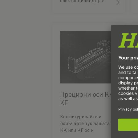
електроцилиндър и
изтеглете подходящия
CAD модел.
Прецизни оси KK,
KF
Конфигурирайте и
поръчайте тук вашата
KK или KF ос и
изтеглете подходящия