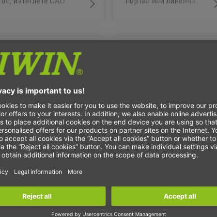
ос, изтеглете CAD
портал или линейна
модела и поръчайте
осна система, изтеглете
веднага.
CAD модела и
поръчайте.
Сервомотори
Профилни
релсови водачи
Конфигурирайте
Конфигурирайте
подходящия
подходящата профилна
сервомотор, изтеглете
релсова водача тук,
CAD модела и
изтеглете CAD модела и