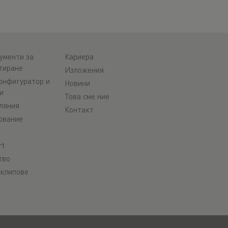
ументи за
Кариера
тиране
Изложения
онфигуратор и
Новини
и
Това сме ние
ляния
Контакт
ование
rt
тво
клипове