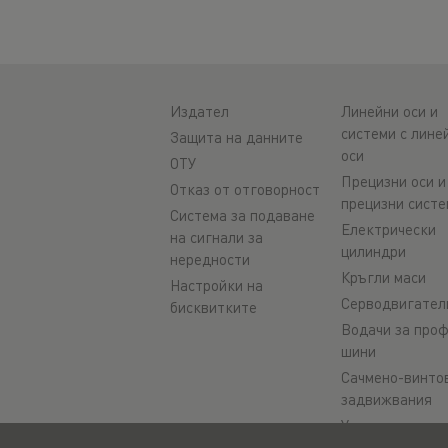
Издател
Линейни оси и
системи с лине
Защита на данните
оси
ОТУ
Прецизни оси и
Отказ от отговорност
прецизни систе
Система за подаване
Електрически
на сигнали за
цилиндри
нередности
Кръгли маси
Настройки на
Серводвигател
бисквитките
Водачи за про
шини
Сачмено-винто
задвижвания
Усилватели на
задвижването