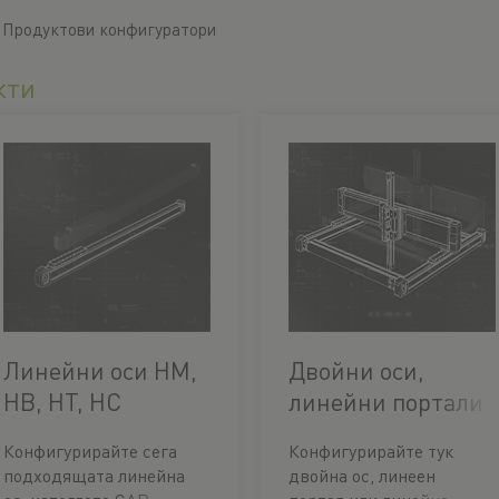
Продуктови конфигуратори
кти
Линейни оси HM,
Двойни оси,
HB, HT, HC
линейни портали
и линейни осни
Конфигурирайте сега
Конфигурирайте тук
системи
подходящата линейна
двойна ос, линеен