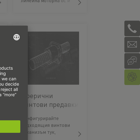
линейна моторна ос и
изтеглете подходящия
CAD модел.
Сферични
винтови предавки
Конфигурирайте
подходящия винтови
механизъм тук,
изтеглете CAD модела и