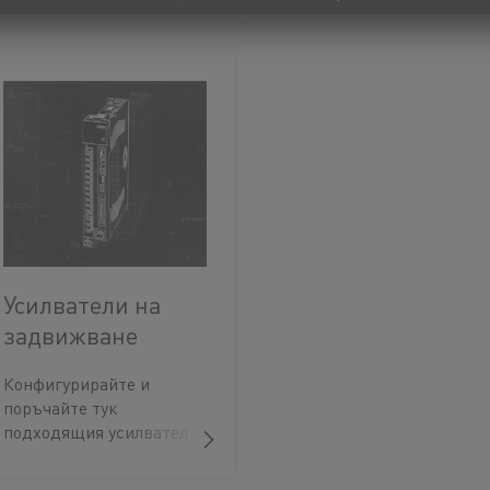
поръчайте веднага.
поръчайте веднага.
Усилватели на
задвижване
Конфигурирайте и
поръчайте тук
подходящия усилвател
на задвижването за
вашата апликация.