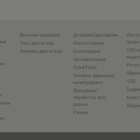
Вълнови предавки
Дозиране/дисперсия
Инстр
йни
проек
Торк двигатели
Инспектиране
CAD к
Линейни двигатели
Експониране
модел
Автоматизация
ми
Изтег
Pick&Place
Образ
Линейно движение/
ЧЗВ
манипулиране
Suppo
Фрезоване/
и
обработка чрез
Качес
филни
рязане
Видео
Рязане
ви