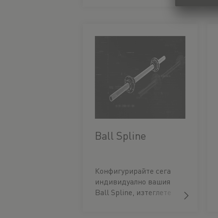
CAD модел.
Ball Spline
Конфигурирайте сега
индивидуално вашия
Ball Spline, изтеглете
CAD модела и
поръчайте веднага тук.