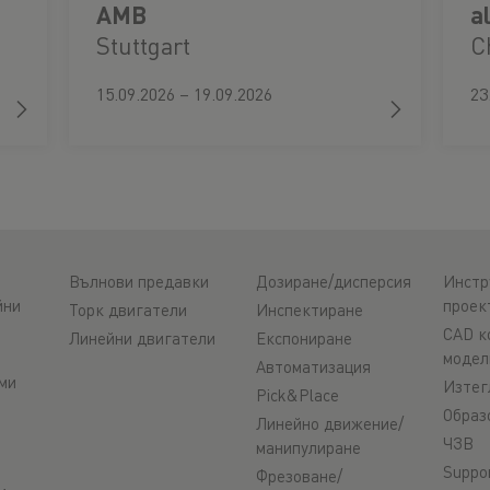
AMB
a
Stuttgart
C
15.09.2026 – 19.09.2026
23
Вълнови предавки
Дозиране/дисперсия
Инстр
йни
проек
Торк двигатели
Инспектиране
CAD к
Линейни двигатели
Експониране
модел
Автоматизация
ми
Изтег
Pick&Place
Образ
Линейно движение/
ЧЗВ
манипулиране
Suppo
Фрезоване/