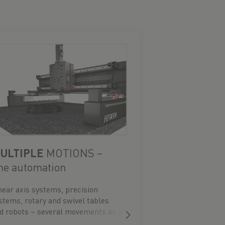
ULTIPLE
MOTIONS –
he automation
near axis systems, precision
stems, rotary and swivel tables
d robots – several movements as a
ady-to-install system.