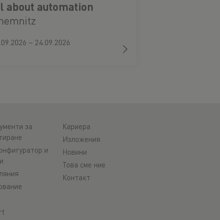
ll about automation
hemnitz
.09.2026 – 24.09.2026
ументи за
Кариера
тиране
Изложения
онфигуратор и
Новини
и
Това сме ние
ляния
Контакт
ование
rt