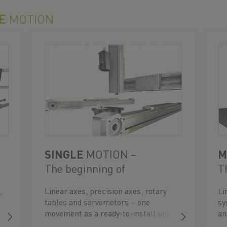
E
MOTION
SINGLE
MOTION –
M
The beginning of
T
automation
,
Linear axes, precision axes, rotary
Li
tables and servomotors – one
sy
movement as a ready-to-install unit.
an
re