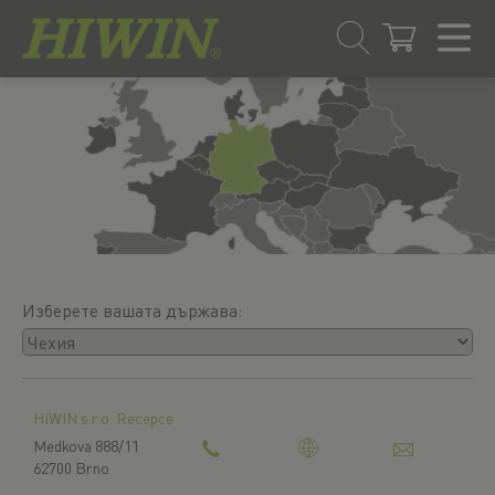
Преминаване
Преминаване
към
към
съдържанието
менюто
за
навигация
Изберете вашата държава:
HIWIN s.r.o. Recepce
Medkova 888/11
62700 Brno