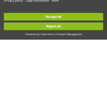
Серводвигатели
Sign up for the
HIWIN newsletter
now and stay
Водачи за профилни шини
informed!
Сачмено-винтови задвижвания
Усилватели на задвижването
Sign up now!
Вълнови предавки
Торк двигатели
Линейни двигатели
Дозиране/дисперсия
Инспектиране
Експониране
Автоматизация
Pick&Place
Линейно движение/манипулиране
Фрезоване/обработка чрез рязане
Рязане
Инструменти за проектиране