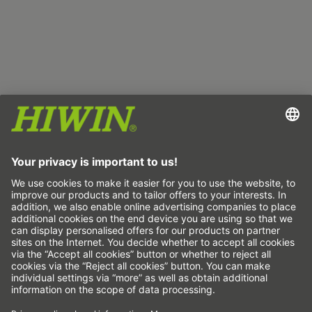
Издател
Защита на данните
ОТУ
Отказ от отговорност
Система за подаване на сигнали за нередности
Настройки на бисквитките
Линейни оси и системи с линейни оси
Прецизни оси и прецизни системи
Електрически цилиндри
Кръгли маси