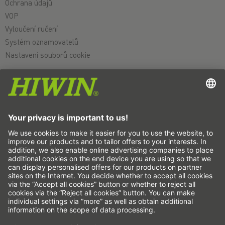
Ochrana údajů
VOP
Vyloučení ručení
Systém oznamovatelů
Nastavení souborů cookie
Lineární osy a systémy lineárních os
Přesné osy a přesné systémy
Elektrické válce
Otočné stoly
Servomotory
Lineární vedení
Pohony kuličkovým šroubem
Zesilovač pohonu
Harmonická převodovka
Momentové motory
Lineární motory