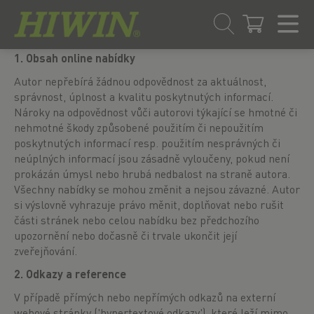
Přejít
Přejít
1. Obsah online nabídky
na
na
Autor nepřebírá žádnou odpovědnost za aktuálnost,
obsah
navigační
správnost, úplnost a kvalitu poskytnutých informací.
menu
Nároky na odpovědnost vůči autorovi týkající se hmotné či
nehmotné škody způsobené použitím či nepoužitím
poskytnutých informací resp. použitím nesprávných či
neúplných informací jsou zásadně vyloučeny, pokud není
prokázán úmysl nebo hrubá nedbalost na straně autora.
Všechny nabídky se mohou změnit a nejsou závazné. Autor
si výslovně vyhrazuje právo měnit, doplňovat nebo rušit
části stránek nebo celou nabídku bez předchozího
upozornění nebo dočasně či trvale ukončit její
zveřejňování.
2. Odkazy a reference
V případě přímých nebo nepřímých odkazů na externí
webové stránky ('hypertextové odkazy'), které leží mimo