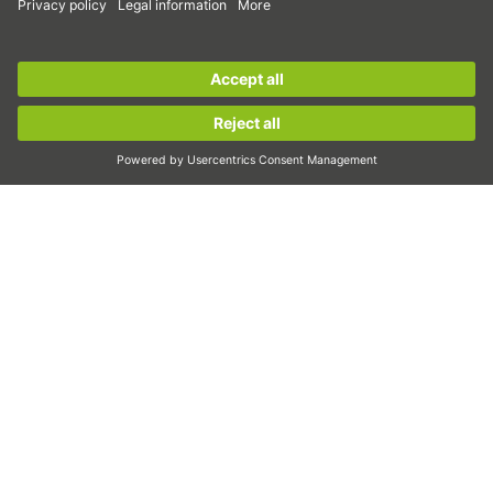
Dávkování/dávkovat
Inspekce
Sign up for the
HIWIN newsletter
now and stay
Osvit
informed!
Automatizace
pick&place
Sign up now!
Lineární pohyb/manipulace
Frézování/třískové obrábění
Řezání
Nástroj k volbě dimenzování
Konfigurátor CAD a modely CAD
Ke stažení
Školení
Často kladené otázky
Podpora
Kvalita
Videa
Kariéra