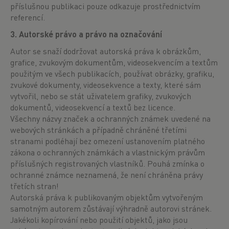
příslušnou publikaci pouze odkazuje prostřednictvím
referencí.
3. Autorské právo a právo na označování
Autor se snaží dodržovat autorská práva k obrázkům,
grafice, zvukovým dokumentům, videosekvencím a textům
použitým ve všech publikacích, používat obrázky, grafiku,
zvukové dokumenty, videosekvence a texty, které sám
vytvořil, nebo se stát uživatelem grafiky, zvukových
dokumentů, videosekvencí a textů bez licence.
Všechny názvy značek a ochranných známek uvedené na
webových stránkách a případně chráněné třetími
stranami podléhají bez omezení ustanovením platného
zákona o ochranných známkách a vlastnickým právům
příslušných registrovaných vlastníků. Pouhá zmínka o
ochranné známce neznamená, že není chráněna právy
třetích stran!
Autorská práva k publikovaným objektům vytvořeným
samotným autorem zůstávají výhradně autorovi stránek.
Jakékoli kopírování nebo použití objektů, jako jsou