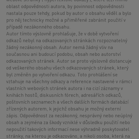
oblast odpovědnosti autora, by povinnost odpovědnosti
nastala pouze tehdy, pokud by autor o obsahu věděl a bylo
pro něj technicky možné a přiměřené zabránit použití v
případě nezákonného obsahu.
Autor tímto výslovně prohlašuje, že v době vytvoření
odkazů nebyl na odkazovaných stránkách rozpoznatelný
žádný nezákonný obsah. Autor nemá žádný vliv na
současnou ani budoucí podobu, obsah nebo autorství
odkazovaných stránek. Autor se proto výslovně distancuje
od veškerého obsahu všech odkazovaných stránek, který
byl změněn po vytvoření odkazu. Toto prohlášení se
vztahuje na všechny odkazy a reference nastavené v rámci
vlastních webových stránek autora i na cizí záznamy v
knihách hostů, diskusních fórech, adresářích odkazů,
poštovních seznamech a všech dalších formách databází
zřízených autorem, k jejichž obsahu je možný externí
zápis. Odpovědnost za nezákonný, nesprávný nebo neúplný
obsah a zejména za škody vzniklé v důsledku použití nebo
nepoužití takových informací nese výhradně poskytovatel
stránky, na kterou je odkazováno, a nikoli osoba, která na