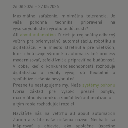
26.08.2026 – 27.08.2026
Maximálne zaťaženie, minimálna tolerancia: Je
vaša pohonná technika pripravená na
vysokorýchlostnú výrobu budúcnosti?
All
about automation
Zürich je regionálny odborný
veľtrh pre priemyselnú automatizáciu, robotiku a
digitalizáciu – a miesto stretnutia pre všetkých,
ktorí chcú svoje výrobné a automatizačné procesy
modernizovať, zefektívniť a pripraviť na budúcnosť.
V dobe, keď o konkurencieschopnosti rozhoduje
digitalizácia a rýchly vývoj, sú flexibilné a
spoľahlivé riešenia nevyhnutné.
Presne tu nastupujeme my: Naše
systémy pohonu
tvoria základ pre vysoko presné pohyby,
maximálnu dynamiku a spoľahlivú automatizáciu –
a tým robia rozhodujúci rozdiel.
Navštívte nás na veľtrhu all about automation
Zürich a zažite naše riešenia naživo. Nechajte sa
inšpirovať a objavte, ako spoločne úspešne