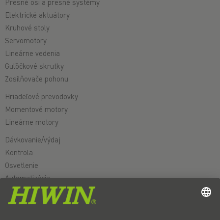
Presné osi a presné systémy
Elektrické aktuátory
Kruhové stoly
Servomotory
Lineárne vedenia
Guľôčkové skrutky
Zosilňovače pohonu
Hriadeľové prevodovky
Momentové motory
Lineárne motory
Dávkovanie/výdaj
Kontrola
Osvetlenie
Automatizácia
Pick&Place
Lineárny pohyb/manipulácia
Frézovanie/trieskové obrábanie