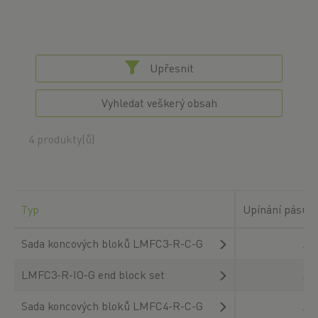
Upřesnit
Vyhledat veškerý obsah
4 produkty(ů)
Typ
Upínání pásu
Sada koncových bloků LMFC3-R-C-G
An
LMFC3-R-IO-G end block set
An
Sada koncových bloků LMFC4-R-C-G
An