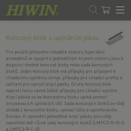
Přejít
Přejít
na
na
Koncový blok s upínáním pásu
obsah
navigační
menu
Pro použití přesného chladiče statoru (speciální
provedení) ve spojení s jednodílným krytem statoru jsou k
dispozici vhodné koncové bloky nebo sada koncových
bloků. Jeden koncový blok má přípojky pro připojení k
chladicímu systému stroje, přípojky pro chladicí profily a
zařízení pro upnutí krycí pásky. Druhý koncový blok
naproti tomu nemá žádné přípojky pro chladicí systém.
Krycí páska se ke koncovému bloku upíná pomocí
šroubovacích upínacích lišt. Sada koncových bloků se vždy
skládá z koncového bloku, upínací lišty a upevňovacího
šroubu. K upevnění jednodílné krycí pásky jsou vždy
zapotřebí dvě různé sady koncových bloků (LMFC3-R-IO-G
a LMFC3-R-C-G).