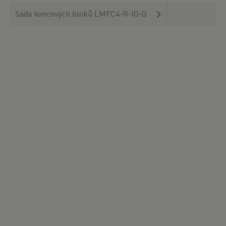
Sada koncových bloků LMFC4-R-IO-G
An