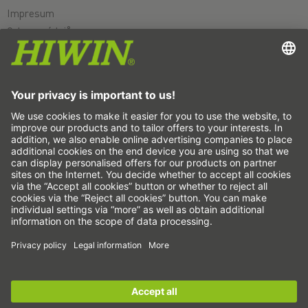
Impresum
Ochrana údajů
VOP
Vyloučení ručení
Systém oznamovatelů
Nastavení souborů cookie
Lineární osy a systémy lineárních os
Přesné osy a přesné systémy
Elektrické válce
Otočné stoly
Servomotory
Lineární vedení
Pohony kuličkovým šroubem
Zesilovač pohonu
Sign up for the
HIWIN newsletter
now and stay
Harmonická převodovka
informed!
Momentové motory