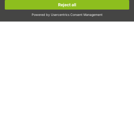
Lineární motory
Sign up now!
Dávkování/dávkovat
Inspekce
Osvit
Automatizace
pick&place
Lineární pohyb/manipulace
Frézování/třískové obrábění
Řezání
Nástroj k volbě dimenzování
Konfigurátor CAD a modely CAD
Ke stažení
Školení
Často kladené otázky
Podpora
Kvalita
Videa