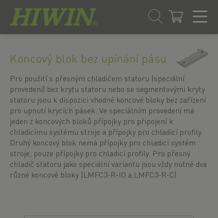
Přejít
Přejít
na
na
Koncový blok bez upínání pásu
obsah
navigační
menu
Pro použití s přesným chladičem statoru (speciální
provedení) bez krytu statoru nebo se segmentovými kryty
statoru jsou k dispozici vhodné koncové bloky bez zařízení
pro upnutí krycích pásek. Ve speciálním provedení má
jeden z koncových bloků přípojky pro připojení k
chladicímu systému stroje a přípojky pro chladicí profily.
Druhý koncový blok nemá přípojky pro chladicí systém
stroje, pouze přípojky pro chladicí profily. Pro přesný
chladič statoru jako speciální variantu jsou vždy nutné dva
různé koncové bloky (LMFC3-R-IO a LMFC3-R-C).